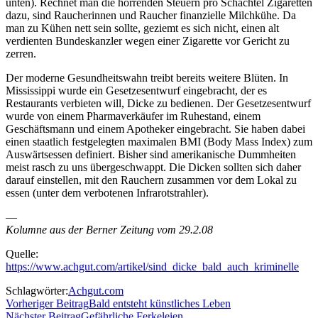
unten). Rechnet man die horrenden Steuern pro Schachtel Zigaretten
dazu, sind Raucherinnen und Raucher finanzielle Milchkühe. Da
man zu Kühen nett sein sollte, geziemt es sich nicht, einen alt
verdienten Bundeskanzler wegen einer Zigarette vor Gericht zu
zerren.
Der moderne Gesundheitswahn treibt bereits weitere Blüten. In
Mississippi wurde ein Gesetzesentwurf eingebracht, der es
Restaurants verbieten will, Dicke zu bedienen. Der Gesetzesentwurf
wurde von einem Pharmaverkäufer im Ruhestand, einem
Geschäftsmann und einem Apotheker eingebracht. Sie haben dabei
einen staatlich festgelegten maximalen BMI (Body Mass Index) zum
Auswärtsessen definiert. Bisher sind amerikanische Dummheiten
meist rasch zu uns übergeschwappt. Die Dicken sollten sich daher
darauf einstellen, mit den Rauchern zusammen vor dem Lokal zu
essen (unter dem verbotenen Infrarotstrahler).
—
Kolumne aus der Berner Zeitung vom 29.2.08
Quelle:
https://www.achgut.com/artikel/sind_dicke_bald_auch_kriminelle
Schlagwörter:
Achgut.com
Vorheriger Beitrag
Bald entsteht künstliches Leben
Nächster Beitrag
Gefährliche Ferkeleien