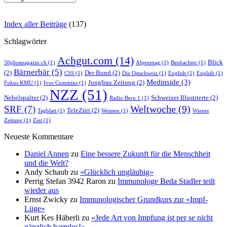
Index aller Beiträge
(
137
)
Schlagwörter
Achgut.com
(14)
Blick
50plusmagazin.ch
(1)
Alpenmag
(1)
Beobachter
(1)
Bärnerbär
(5)
(2)
Der Bund
(2)
CSS
(1)
Die Ostschweiz
(1)
English
(1)
Englsih
(1)
Medinside
(3)
Jungfrau Zeitung
(2)
Fokus KMU
(1)
Ivor Cummins
(1)
NZZ
(51)
Nebelspalter
(2)
Schweizer Illustrierte
(2)
Radio Bern 1
(1)
Weltwoche
(9)
SRF
(7)
TeleZüri
(2)
Tagblatt
(1)
Weissen
(1)
Wiener
Zeitung
(1)
Zeit
(1)
Neueste Kommentare
Daniel Annen
zu
Eine bessere Zukunft für die Menschheit
und die Welt?
Andy Schaub
zu
«Glücklich ungläubig»
Perrig Stefan 3942 Raron
zu
Immunologe Beda Stadler teilt
wieder aus
Ernst Zwicky
zu
Immunologischer Grundkurs zur «Impf-
Lüge»
Kurt Kes Häberli
zu
«Jede Art von Impfung ist per se nicht
gänzlich harmlos!»