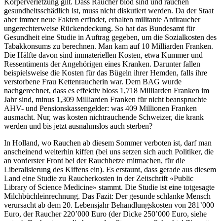
Körperverletzung gilt. Dass Raucher blöd sind und rauchen
gesundheitsschädlich ist, muss nicht diskutiert werden. Da der Staat
aber immer neue Fakten erfindet, erhalten militante Antiraucher
ungerechterweise Rückendeckung. So hat das Bundesamt für
Gesundheit eine Studie in Auftrag gegeben, um die Sozialkosten des
Tabakkonsums zu berechnen. Man kam auf 10 Milliarden Franken.
Die Hälfte davon sind immateriellen Kosten, etwa Kummer und
Ressentiments der Angehörigen eines Kranken. Darunter fallen
beispielsweise die Kosten für das Bügeln ihrer Hemden, falls ihre
verstorbene Frau Kettenraucherin war. Dem BAG wurde
nachgerechnet, dass es effektiv bloss 1,718 Milliarden Franken im
Jahr sind, minus 1,309 Milliarden Franken für nicht beanspruchte
AHV- und Pensionskassengelder: was 409 Millionen Franken
ausmacht. Nur, was kosten nichtrauchende Schweizer, die krank
werden und bis jetzt ausnahmslos auch sterben?
In Holland, wo Rauchen ab diesem Sommer verboten ist, darf man
anscheinend weiterhin kiffen (bei uns setzen sich auch Politiker, die
an vorderster Front bei der Rauchhetze mitmachen, für die
Liberalisierung des Kiffens ein). Es erstaunt, dass gerade aus diesem
Land eine Studie zu Raucherkosten in der Zeitschrift «Public
Library of Science Medicine» stammt. Die Studie ist eine totgesagte
Milchbüchleinrechnung. Das Fazit: Der gesunde schlanke Mensch
verursacht ab dem 20. Lebensjahr Behandlungskosten von 281’000
Euro, der Raucher 220’000 Euro (der Dicke 250’000 Euro, siehe