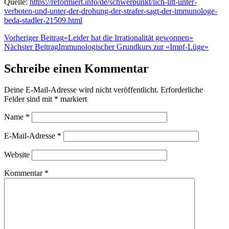
Quelle:
https://reformiert.info/de/schwerpunkt/lich-litt-unter-
verboten-und-unter-der-drohung-der-strafer-sagt-der-immunologe-
beda-stadler-21509.html
Vorheriger Beitrag
«Leider hat die Irrationalität gewonnen»
Nächster Beitrag
Immunologischer Grundkurs zur «Impf-Lüge»
Schreibe einen Kommentar
Deine E-Mail-Adresse wird nicht veröffentlicht.
Erforderliche
Felder sind mit
*
markiert
Name
*
E-Mail-Adresse
*
Website
Kommentar
*