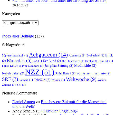
«Ich litt unter Verboten und unter der Drohung der Strafe»
26.10.2022
Kategorien
Kategorien
Index aller Beiträge
(
137
)
Schlagwörter
Achgut.com
(14)
Blick
50plusmagazin.ch
(1)
Alpenmag
(1)
Beobachter
(1)
Bärnerbär
(5)
(2)
Der Bund
(2)
CSS
(1)
Die Ostschweiz
(1)
English
(1)
Englsih
(1)
Medinside
(3)
Jungfrau Zeitung
(2)
Fokus KMU
(1)
Ivor Cummins
(1)
NZZ
(51)
Nebelspalter
(2)
Schweizer Illustrierte
(2)
Radio Bern 1
(1)
Weltwoche
(9)
SRF
(7)
TeleZüri
(2)
Tagblatt
(1)
Weissen
(1)
Wiener
Zeitung
(1)
Zeit
(1)
Neueste Kommentare
Daniel Annen
zu
Eine bessere Zukunft für die Menschheit
und die Welt?
Andy Schaub
zu
«Glücklich ungläubig»