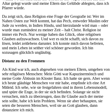
Altar gelegt wurde und meine Eltern das Gelübde ablegten, dass ich
Pfarrer würde.
Da zeigt sich, dass Religion eine Frage der Geografie ist: Wer im
Nahen Osten zur Welt kommt, hat das Pech, entweder Muslim oder
Jude zu werden, in Indien Hindu, und hierzulande wird man – oder
wurde man zumindest zu meiner Zeit – halt Christ. Religion ist
immer ein Pech. Nur wenige haben das Glück, ohne religiösen
Glauben aufzuwachsen. Und wer es nicht schafft, sich davon zu
lösen, leidet zeitlebens darunter. Ich konnte mich davon befreien,
und mein Leben ist seither viel schöner geworden. Ich bin
sozusagen glücklich ungläubig.
Distanz zu den Frommen
Als Kind war ich, auch abgesehen von meinen Eltern, umgeben von
sehr religiösen Menschen: Mein Götti war Kapuzinermönch und
meine Gotte Äbtissin im Kloster Ilanz. Ich hatte sie gern. Aber wenn
ich heute gläubige Menschen vor mir habe, empfinde ich eine Art
Mitleid. Ich sehe, wie sie festgefahren sind in ihrem Lebensmodell,
und spüre die Enge, in der sie sich befinden. Solange sie nicht
versuchen, mich zu überzeugen, dass ihr Glaube auch der meine
sein sollte, habe ich kein Problem. Wenn sie aber behaupten, sie
seien die besseren Menschen, weil sie an Gott glauben, dann
distanziere ich mich.