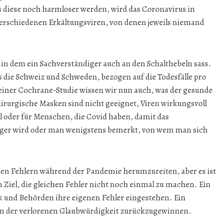
lls diese noch harmloser werden, wird das Coronavirus in
verschiedenen Erkältungsviren, von denen jeweils niemand
in dem ein Sachverständiger auch an den Schalthebeln sass.
ss die Schweiz und Schweden, bezogen auf die Todesfälle pro
einer Cochrane-Studie wissen wir nun auch, was der gesunde
rurgische Masken sind nicht geeignet, Viren wirkungsvoll
 oder für Menschen, die Covid haben, damit das
nger wird oder man wenigstens bemerkt, von wem man sich
eren Fehlern während der Pandemie herumzureiten, aber es ist
 Ziel, die gleichen Fehler nicht noch einmal zu machen. Ein
tik und Behörden ihre eigenen Fehler eingestehen. Ein
on der verlorenen Glaubwürdigkeit zurückzugewinnen.