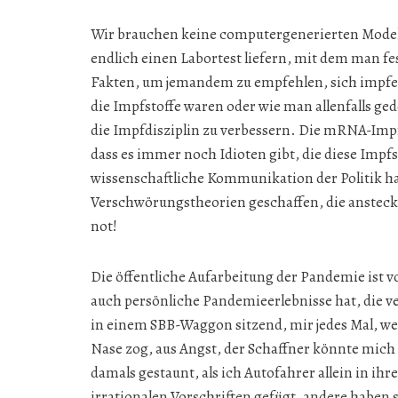
Wir brauchen keine computergenerierten Modelle
endlich einen Labortest liefern, mit dem man f
Fakten, um jemandem zu empfehlen, sich impfen 
die Impfstoffe waren oder wie man allenfalls ge
die Impfdisziplin zu verbessern. Die mRNA-Impf
dass es immer noch Idioten gibt, die diese Impf
wissenschaftliche Kommunikation der Politik ha
Verschwörungstheorien geschaffen, die anstecken
not!
Die öffentliche Aufarbeitung der Pandemie ist vo
auch persönliche Pandemieerlebnisse hat, die ve
in einem SBB-Waggon sitzend, mir jedes Mal, we
Nase zog, aus Angst, der Schaffner könnte mich
damals gestaunt, als ich Autofahrer allein in 
irrationalen Vorschriften gefügt, andere haben si