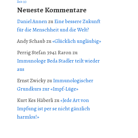
Zeit
(1)
Neueste Kommentare
Daniel Annen
zu
Eine bessere Zukunft
für die Menschheit und die Welt?
Andy Schaub
zu
«Glücklich ungläubig»
Perrig Stefan 3942 Raron
zu
Immunologe Beda Stadler teilt wieder
aus
Ernst Zwicky
zu
Immunologischer
Grundkurs zur «Impf-Lüge»
Kurt Kes Häberli
zu
«Jede Art von
Impfung ist per se nicht gänzlich
harmlos!»