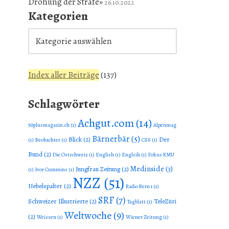
Drohung der Strafe»
26.10.2022
Kategorien
Index aller Beiträge
(
137
)
Schlagwörter
Achgut.com
(14)
50plusmagazin.ch
(1)
Alpenmag
Bärnerbär
(5)
Blick
(2)
Der
(1)
Beobachter
(1)
CSS
(1)
Bund
(2)
Die Ostschweiz
(1)
English
(1)
Englsih
(1)
Fokus KMU
Medinside
(3)
Jungfrau Zeitung
(2)
(1)
Ivor Cummins
(1)
NZZ
(51)
Nebelspalter
(2)
Radio Bern 1
(1)
SRF
(7)
Schweizer Illustrierte
(2)
TeleZüri
Tagblatt
(1)
Weltwoche
(9)
(2)
Weissen
(1)
Wiener Zeitung
(1)