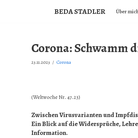
BEDA STADLER
Über mic
Zum
Inhalt
springen
Corona: Schwamm d
23.11.2023
Corona
(Weltwoche Nr. 47.23)
Zwischen Virusvarianten und Impfdisz
Ein Blick auf die Widersprüche, Lehr
Information.