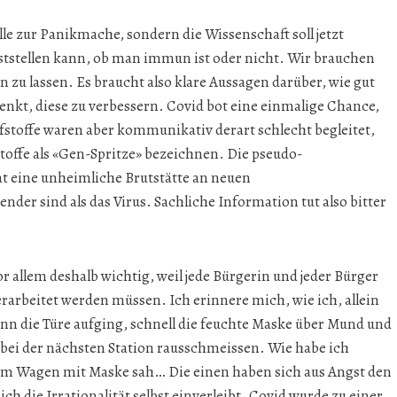
 zur Panikmache, sondern die Wissenschaft soll jetzt
eststellen kann, ob man immun ist oder nicht. Wir brauchen
zu lassen. Es braucht also klare Aussagen darüber, wie gut
denkt, diese zu verbessern. Covid bot eine einmalige Chance,
stoffe waren aber kommunikativ derart schlecht begleitet,
stoffe als «Gen-Spritze» bezeichnen. Die pseudo-
t eine unheimliche Brutstätte an neuen
der sind als das Virus. Sachliche Information tut also bitter
r allem deshalb wichtig, weil jede Bürgerin und jeder Bürger
rarbeitet werden müssen. Ich erinnere mich, wie ich, allein
nn die Türe aufging, schnell die feuchte Maske über Mund und
 bei der nächsten Station rausschmeissen. Wie habe ich
ihrem Wagen mit Maske sah… Die einen haben sich aus Angst den
ch die Irrationalität selbst einverleibt. Covid wurde zu einer