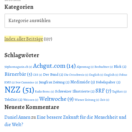
Kategorien
Index aller Beiträge
(
137
)
Schlagwörter
Achgut.com
(14)
Blick
(2)
50plusmagazin.ch
(1)
Alpenmag
(1)
Beobachter
(1)
Bärnerbär
(5)
Der Bund
(2)
CSS
(1)
Die Ostschweiz
(1)
English
(1)
Englsih
(1)
Fokus
Medinside
(3)
Jungfrau Zeitung
(2)
Nebelspalter
(2)
KMU
(1)
Ivor Cummins
(1)
NZZ
(51)
SRF
(7)
Schweizer Illustrierte
(2)
Radio Bern 1
(1)
Tagblatt
(1)
Weltwoche
(9)
TeleZüri
(2)
Weissen
(1)
Wiener Zeitung
(1)
Zeit
(1)
Neueste Kommentare
Daniel Annen
zu
Eine bessere Zukunft für die Menschheit und
die Welt?