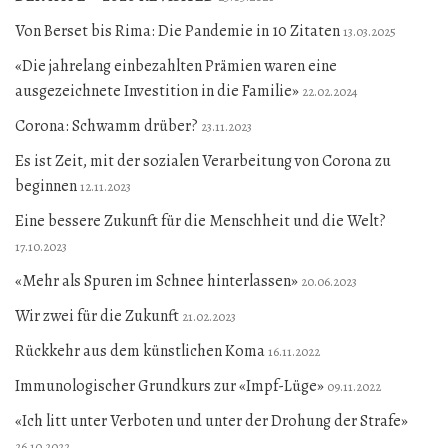
Von Berset bis Rima: Die Pandemie in 10 Zitaten
13.03.2025
«Die jahrelang einbezahlten Prämien waren eine
ausgezeichnete Investition in die Familie»
22.02.2024
Corona: Schwamm drüber?
23.11.2023
Es ist Zeit, mit der sozialen Verarbeitung von Corona zu
beginnen
12.11.2023
Eine bessere Zukunft für die Menschheit und die Welt?
17.10.2023
«Mehr als Spuren im Schnee hinterlassen»
20.06.2023
Wir zwei für die Zukunft
21.02.2023
Rückkehr aus dem künstlichen Koma
16.11.2022
Immunologischer Grundkurs zur «Impf-Lüge»
09.11.2022
«Ich litt unter Verboten und unter der Drohung der Strafe»
26.10.2022