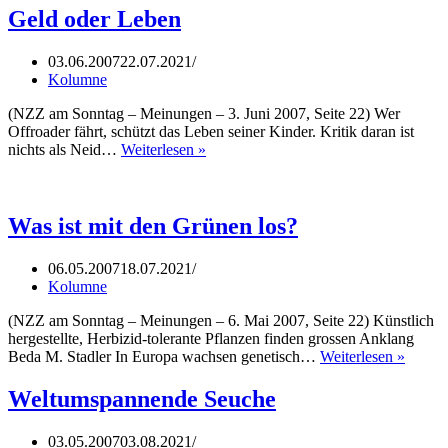
Geld oder Leben
03.06.2007
22.07.2021
Kolumne
(NZZ am Sonntag – Meinungen – 3. Juni 2007, Seite 22) Wer
Offroader fährt, schützt das Leben seiner Kinder. Kritik daran ist
Geld
nichts als Neid…
Weiterlesen »
oder
Leben
Was ist mit den Grünen los?
06.05.2007
18.07.2021
Kolumne
(NZZ am Sonntag – Meinungen – 6. Mai 2007, Seite 22) Künstlich
hergestellte, Herbizid-tolerante Pflanzen finden grossen Anklang
Was
Beda M. Stadler In Europa wachsen genetisch…
Weiterlesen »
ist
mit
Weltumspannende Seuche
den
Grüne
03.05.2007
03.08.2021
los?