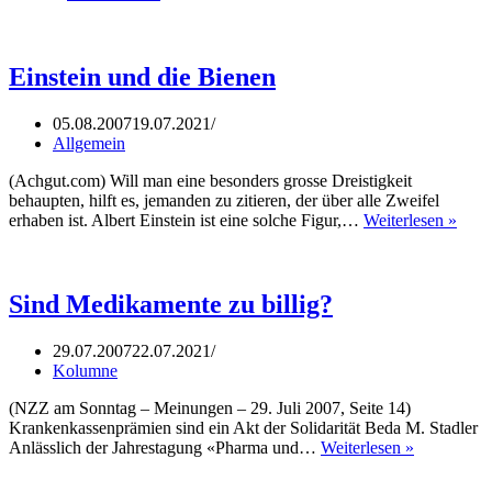
eine
neue
Präambel
Einstein und die Bienen
05.08.2007
19.07.2021
Allgemein
(Achgut.com) Will man eine besonders grosse Dreistigkeit
behaupten, hilft es, jemanden zu zitieren, der über alle Zweifel
Einst
erhaben ist. Albert Einstein ist eine solche Figur,…
Weiterlesen »
und
die
Bien
Sind Medikamente zu billig?
29.07.2007
22.07.2021
Kolumne
(NZZ am Sonntag – Meinungen – 29. Juli 2007, Seite 14)
Krankenkassenprämien sind ein Akt der Solidarität Beda M. Stadler
Sind
Anlässlich der Jahrestagung «Pharma und…
Weiterlesen »
Medikamen
zu