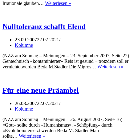
Brauchen
Irrationale glauben…
Weiterlesen »
wir
Wahlhelfer?
Nulltoleranz schafft Elend
23.09.2007
22.07.2021
Kolumne
(NZZ am Sonntag – Meinungen – 23. September 2007, Seite 22)
Gentechnisch «kontaminierter» Reis ist gesund – trotzdem soll er
Nulltol
vernichtetwerden Beda M.Stadler Die Migros…
Weiterlesen »
schafft
Elend
Für eine neue Präambel
26.08.2007
22.07.2021
Kolumne
(NZZ am Sonntag – Meinungen – 26. August 2007, Seite 16)
«Gott» sollte durch «Humanismus», «Schöpfung» durch
«Evolution» ersetzt werden Beda M. Stadler Man
Für
sollte…
Weiterlesen »