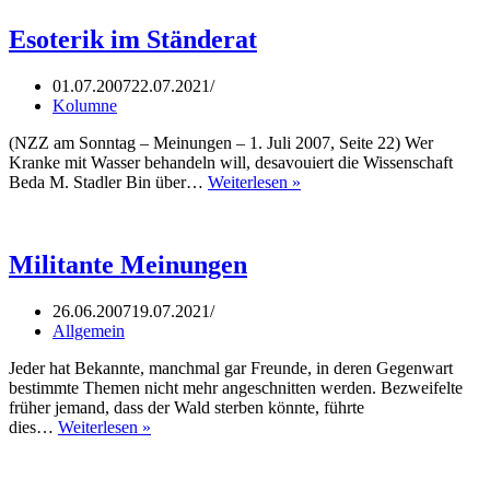
billig?
Esoterik im Ständerat
01.07.2007
22.07.2021
Kolumne
(NZZ am Sonntag – Meinungen – 1. Juli 2007, Seite 22) Wer
Kranke mit Wasser behandeln will, desavouiert die Wissenschaft
Esoterik
Beda M. Stadler Bin über…
Weiterlesen »
im
Ständerat
Militante Meinungen
26.06.2007
19.07.2021
Allgemein
Jeder hat Bekannte, manchmal gar Freunde, in deren Gegenwart
bestimmte Themen nicht mehr angeschnitten werden. Bezweifelte
früher jemand, dass der Wald sterben könnte, führte
Militante
dies…
Weiterlesen »
Meinungen