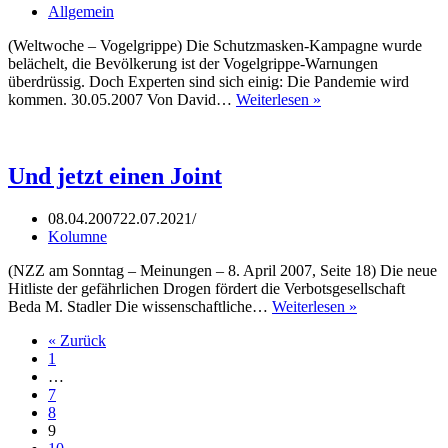
Allgemein
(Weltwoche – Vogelgrippe) Die Schutzmasken-Kampagne wurde
belächelt, die Bevölkerung ist der Vogelgrippe-Warnungen
überdrüssig. Doch Experten sind sich einig: Die Pandemie wird
Weltumspannende
kommen. 30.05.2007 Von David…
Weiterlesen »
Seuche
Und jetzt einen Joint
08.04.2007
22.07.2021
Kolumne
(NZZ am Sonntag – Meinungen – 8. April 2007, Seite 18) Die neue
Hitliste der gefährlichen Drogen fördert die Verbotsgesellschaft
Und
Beda M. Stadler Die wissenschaftliche…
Weiterlesen »
jetzt
« Zurück
einen
1
Joint
…
7
8
9