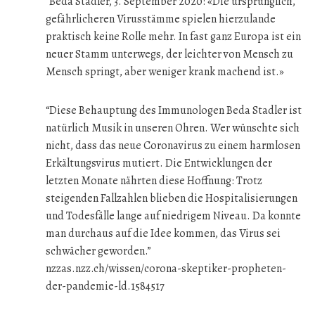
“Beda Stadler, 3. September 2020: «Die ursprünglich,
gefährlicheren Virusstämme spielen hierzulande
praktisch keine Rolle mehr. In fast ganz Europa ist ein
neuer Stamm unterwegs, der leichter von Mensch zu
Mensch springt, aber weniger krank machend ist.»
“Diese Behauptung des Immunologen Beda Stadler ist
natürlich Musik in unseren Ohren. Wer wünschte sich
nicht, dass das neue Coronavirus zu einem harmlosen
Erkältungsvirus mutiert. Die Entwicklungen der
letzten Monate nährten diese Hoffnung: Trotz
steigenden Fallzahlen blieben die Hospitalisierungen
und Todesfälle lange auf niedrigem Niveau. Da konnte
man durchaus auf die Idee kommen, das Virus sei
schwächer geworden.”
nzzas.nzz.ch/wissen/corona-skeptiker-propheten-
der-pandemie-ld.1584517