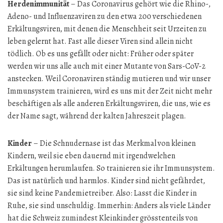
Herdenimmunität
– Das Coronavirus gehört wie die Rhino-,
Adeno- und Influenzaviren zu den etwa 200 verschiedenen
Erkältungsviren, mit denen die Menschheit seit Urzeiten zu
leben gelernt hat. Fast alle dieser Viren sind allein nicht
tödlich. Ob es uns gefällt oder nicht: Früher oder später
werden wir uns alle auch mit einer Mutante von Sars-CoV-2
anstecken. Weil Coronaviren ständig mutieren und wir unser
Immunsystem trainieren, wird es uns mit der Zeit nicht mehr
beschäftigen als alle anderen Erkältungsviren, die uns, wie es
der Name sagt, während der kalten Jahreszeit plagen.
Kinder
– Die Schnudernase ist das Merkmal von kleinen
Kindern, weil sie eben dauernd mit irgendwelchen
Erkältungen herumlaufen. So trainieren sie ihr Immunsystem.
Das ist natürlich und harmlos. Kinder sind nicht gefährdet,
sie sind keine Pandemietreiber. Also: Lasst die Kinder in
Ruhe, sie sind unschuldig. Immerhin: Anders als viele Länder
hat die Schweiz zumindest Kleinkinder grösstenteils von