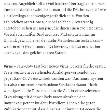
machen. Angeblich soll sie viel leichter übertragbar sein, was
durchaus denkbar wäre; baut man auf die Erfahrungen, dürfte
sie allerdings auch weniger gefährlich sein. Von den
zahlreichen Mutationen, die bei solchen Viren ständig
entstehen, sehen wir nur jene, die ihnen einen evolutionären
Vorteil verschaffen. Sind mehrere Mutantenstämme im
Umlauf, gewinnt jener, der mehr Menschen anstecken kann –
wenn er eine Grundimmunität bewirkt, schützt er uns aber
auch gegen den gefährlicheren Stamm.
Virus
– Sars-CoV-2 ist kein neues Virus. Bereits für die ersten
Tests wurde ein bestehender Antikörper verwendet, der
gegen Sars-CoV-1 entwickelt worden war. Das Immunsystem
hat also eine bereits vorhandene Struktur erkannt. Noch
wichtiger ist die Tatsache, dass die Gefahr einer schweren
Erkrankung mit der wohlbekannten Abnahme der
Immunkompetenz im Alter korreliert. Eine Reihe guter
Publikationen zeigt, dass diese Grundimmunität gegen die