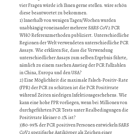
vier Fragen würde ich Ihnen gerne stellen. wäre schön
diese beantwortet zu bekommen.
1) Innerhalb von wenigen Tagen/Wochen wurden
unabhängig voneinander mehrere SARS CoV2 PCR
WHO Referenzmethoden publiziert. Unterschiedliche
Regionen der Welt verwendeten unterschiedliche PCR
Assays. Wie erklären Sie, dass die Verwendung
unterschiedlicher Assays zum selben Ergebnis führte,
nämlich zu einem raschen Anstieg der PCR Fallzahlen
in China, Europa und den USA?
2) Eine Möglichkeit die maximale Falsch-Positiv-Rate
(FPR) der PCR zu schätzen ist die PCR Positivrate
während Zeiten niedrigen Infektionsgeschehens. Wie
kann eine hohe FPR vorliegen, wenn bei Millionen von
durchgeführten PCR Tests unter Realbedingungen die
Positivrate kleiner 0.1% ist?
3)80-99% der PCR positiven Personen entwickeln SARS
CoV2 spezifische Antikörper als Zeichen einer