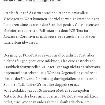
«Schickt sie in den Bildungsurlaub»
Stadler fällt auf, dass während der Pandemie vor allem
Virologen zu Wort kommen und viel zu wenige Immunologen.
Letzteren käme es nie in den Sinn, bei positiv Getesteten von
«Infizierten» zu reden. Falls man mit dem PCR-Test im
Abwasser Coronaviren nachweise, rede auch niemand von
infiziertem Abwasser.
Der gängige PCR-Test sei zwar ein altbewährter Test, aber
nicht dafür geeignet, eine Infektion, also eine ansteckende
Krankheit festzustellen: «Dieser Test sagt nichts darüber aus,
ob jemand ansteckend ist.» Wer das Gegenteil sagt, wäre bei
ihm an der Universitätsprüfung durchgefallen, meinte er im
Sommer-Talk. In der Weltwoche doppelte er nach:
«Chefredaktionen von Schweizer Medien sollten jeden
Mitarbeiter, der bei einem positiven PCR-Test von Infektion
redet, eine Woche in unbezahlten Urlaub schicken, um