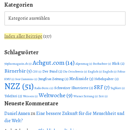
Kategorien
Index aller Beiträge
(
137
)
Schlagwörter
Achgut.com
(14)
Blick
(2)
50plusmagazin.ch
(1)
Alpenmag
(1)
Beobachter
(1)
Bärnerbär
(5)
Der Bund
(2)
CSS
(1)
Die Ostschweiz
(1)
English
(1)
Englsih
(1)
Fokus
Medinside
(3)
Jungfrau Zeitung
(2)
Nebelspalter
(2)
KMU
(1)
Ivor Cummins
(1)
NZZ
(51)
SRF
(7)
Schweizer Illustrierte
(2)
Radio Bern 1
(1)
Tagblatt
(1)
Weltwoche
(9)
TeleZüri
(2)
Weissen
(1)
Wiener Zeitung
(1)
Zeit
(1)
Neueste Kommentare
Daniel Annen
zu
Eine bessere Zukunft für die Menschheit und
die Welt?