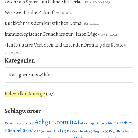
«Mehr als Spuren im Schnee hinterlassen»
20.06.2023
Wir zwei für die Zukunft
21.02.2023
Rückkehr aus dem künstlichen Koma
16.11.2022
Immunologischer Grundkurs zur «Impf-Lüge»
09.11.2022
«Ich litt unter Verboten und unter der Drohung der Strafe»
26.10.2022
Kategorien
Index aller Beiträge
(
137
)
Schlagwörter
Achgut.com
(14)
Blick
(2)
50plusmagazin.ch
(1)
Alpenmag
(1)
Beobachter
(1)
Bärnerbär
(5)
Der Bund
(2)
CSS
(1)
Die Ostschweiz
(1)
English
(1)
Englsih
(1)
Fokus