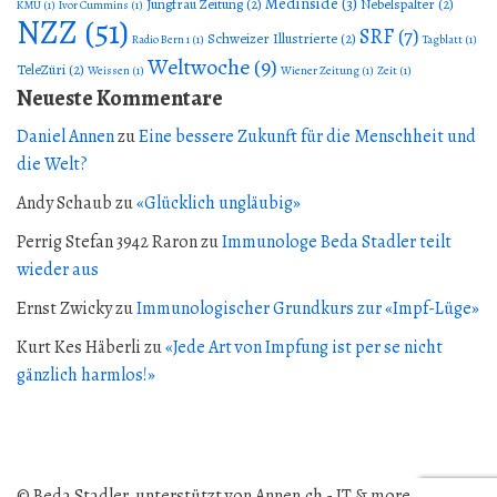
Medinside
(3)
Jungfrau Zeitung
(2)
Nebelspalter
(2)
KMU
(1)
Ivor Cummins
(1)
NZZ
(51)
SRF
(7)
Schweizer Illustrierte
(2)
Radio Bern 1
(1)
Tagblatt
(1)
Weltwoche
(9)
TeleZüri
(2)
Weissen
(1)
Wiener Zeitung
(1)
Zeit
(1)
Neueste Kommentare
Daniel Annen
zu
Eine bessere Zukunft für die Menschheit und
die Welt?
Andy Schaub
zu
«Glücklich ungläubig»
Perrig Stefan 3942 Raron
zu
Immunologe Beda Stadler teilt
wieder aus
Ernst Zwicky
zu
Immunologischer Grundkurs zur «Impf-Lüge»
Kurt Kes Häberli
zu
«Jede Art von Impfung ist per se nicht
gänzlich harmlos!»
© Beda Stadler, unterstützt von
Annen.ch
- IT & more