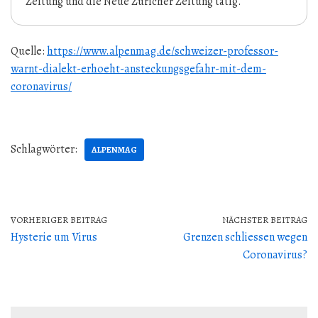
Zeitung und die Neue Züricher Zeitung tätig.
Quelle:
https://www.alpenmag.de/schweizer-professor-
warnt-dialekt-erhoeht-ansteckungsgefahr-mit-dem-
coronavirus/
Schlagwörter:
ALPENMAG
VORHERIGER BEITRAG
NÄCHSTER BEITRAG
Hysterie um Virus
Grenzen schliessen wegen
Coronavirus?