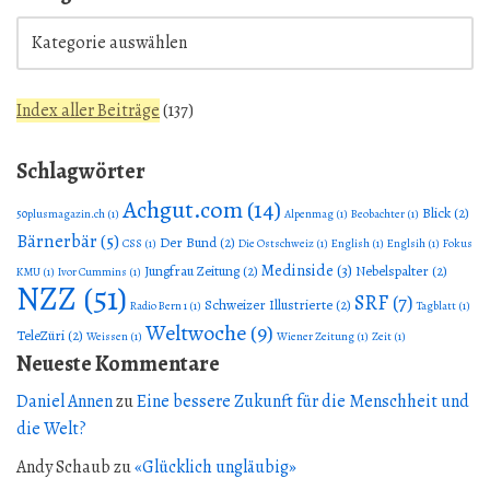
Index aller Beiträge
(
137
)
Schlagwörter
Achgut.com
(14)
Blick
(2)
50plusmagazin.ch
(1)
Alpenmag
(1)
Beobachter
(1)
Bärnerbär
(5)
Der Bund
(2)
CSS
(1)
Die Ostschweiz
(1)
English
(1)
Englsih
(1)
Fokus
Medinside
(3)
Jungfrau Zeitung
(2)
Nebelspalter
(2)
KMU
(1)
Ivor Cummins
(1)
NZZ
(51)
SRF
(7)
Schweizer Illustrierte
(2)
Radio Bern 1
(1)
Tagblatt
(1)
Weltwoche
(9)
TeleZüri
(2)
Weissen
(1)
Wiener Zeitung
(1)
Zeit
(1)
Neueste Kommentare
Daniel Annen
zu
Eine bessere Zukunft für die Menschheit und
die Welt?
Andy Schaub
zu
«Glücklich ungläubig»